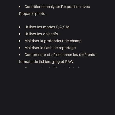
Contrôler et analyser l’exposition avec
l’appareil photo.
Utiliser les modes P,A,S.M
Utiliser les objectifs
Maitriser la profondeur de champ
Maitriser le flash de reportage
Comprendre et sélectionner les différents
formats de fichiers jpeg et RAW
Comprendre et utiliser la règle de
réciprocité ;
Compétences
:
Le candidat effectue les réglages
nécessaires (appareil photo et accessoires) lui
permettant de répondre à la demande lui étant