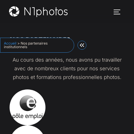
Aller
au
PERMUT
contenu
NOS PARTENAIRES
Accueil
>
Nos partenaires
INSTITUTIONNELS
institutionnels
Au cours des années, nous avons pu travailler
avec de nombreux clients pour nos services
photos et formations professionnelles photos.